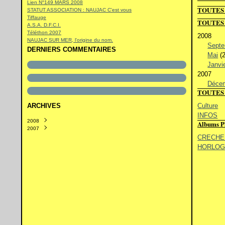
Lien N°149 MARS 2008
TOUTES 
STATUT ASSOCIATION : NAUJAC C'est vous
Tiffauge
TOUTES
A.S.A. D.F.C.I.
Téléthon 2007
2008
NAUJAC SUR MER, l'origine du nom.
Sept
DERNIERS COMMENTAIRES
Mai
(2
Janvi
2007
Déce
TOUTES 
ARCHIVES
Culture
INFOS
2008
Albums P
2007
Septembre
(1)
Mai
Décembre
(2)
(1)
CRECHE 
Janvier
(3)
HORLOG