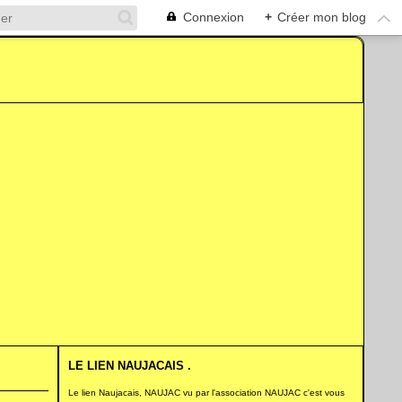
Connexion
+
Créer mon blog
LE LIEN NAUJACAIS .
Le lien Naujacais, NAUJAC vu par l'association NAUJAC c'est vous