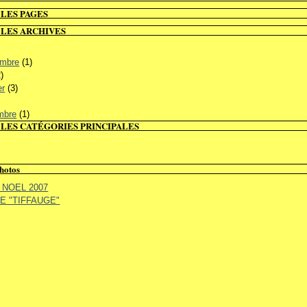
LES PAGES
 LES ARCHIVES
embre
(1)
)
er
(3)
mbre
(1)
LES CATÉGORIES PRINCIPALES
hotos
NOEL 2007
E "TIFFAUGE"